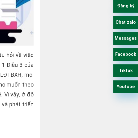
Đăng ký
Chat zalo
Messages
u hỏi về việc
Facebook
 1 Điều 3 của
Tiktok
-BLĐTBXH, mọi
 họ muốn theo
Youtube
 Vì vậy, ở độ
và phát triển