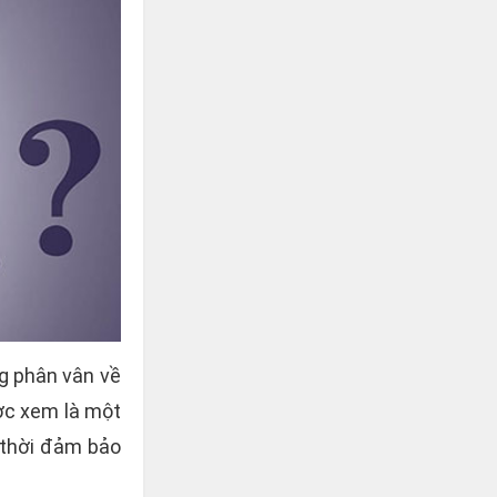
g phân vân về
ợc xem là một
g thời đảm bảo