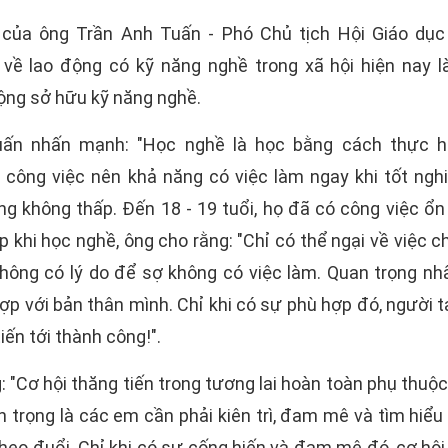
của ông Trần Anh Tuấn - Phó Chủ tịch Hội Giáo dục
về lao động có kỹ năng nghề trong xã hội hiện nay là
ộng sở hữu kỹ năng nghề.
ấn nhấn mạnh: "Học nghề là học bằng cách thực hà
công việc nên khả năng có việc làm ngay khi tốt nghiệ
 không thấp. Đến 18 - 19 tuổi, họ đã có công việc ổn 
p khi học nghề, ông cho rằng: "Chỉ có thể ngại về việc 
hông có lý do để sợ không có việc làm. Quan trọng nhấ
p với bản thân mình. Chỉ khi có sự phù hợp đó, người 
tiến tới thành công!".
 "Cơ hội thăng tiến trong tương lai hoàn toàn phụ thuộ
 trọng là các em cần phải kiên trì, đam mê và tìm hiể
eo đuổi. Chỉ khi có sự cống hiến và đam mê đó, cơ hội