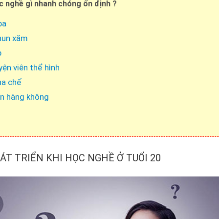
c nghề gì nhanh chóng ổn định ?
pa
hun xăm
p
yện viên thể hình
ha chế
ên hàng không
ÁT TRIỂN KHI HỌC NGHỀ Ở TUỔI 20