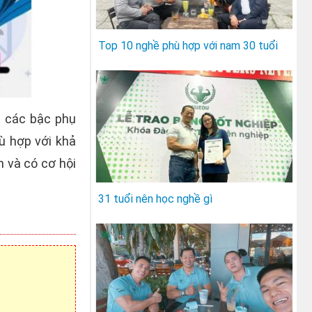
Top 10 nghề phù hợp với nam 30 tuổi
à các bậc phụ
ù hợp với khả
h và có cơ hội
31 tuổi nên học nghề gì