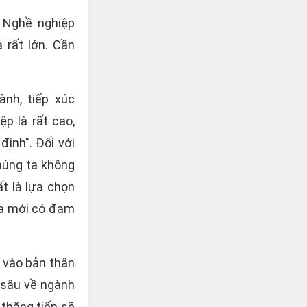
 Nghề nghiệp
 rất lớn. Cần
nh, tiếp xúc
p là rất cao,
định". Đối với
chúng ta không
t là lựa chọn
ta mới có đam
c vào bản thân
u sâu về ngành
 thăng tiến sẽ