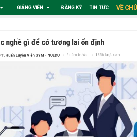
VỀ CHÚ
GIẢNG VIÊN
ĐĂNG KÝ
TIN TỨC
ọc nghề gì để có tương lai ổn định
2 năm trước
1356 lượt xem
PT, Huấn Luyện Viên GYM - NUEDU