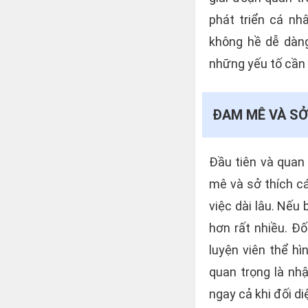
phát triển cá nh
không hề dễ dàng,
những yếu tố cần 
ĐAM MÊ VÀ SỞ
Đầu tiên và quan 
mê và sở thích cá
việc dài lâu. Nếu
hơn rất nhiều. Đ
luyện viên thể h
quan trọng là nhậ
ngay cả khi đối di