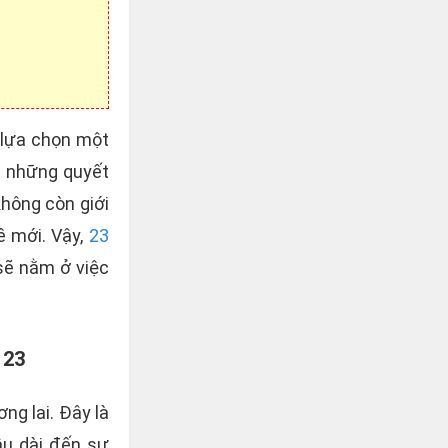
 lựa chọn một
g những quyết
không còn giới
ề mới. Vậy,
23
sẽ nằm ở việc
 23
ng lai. Đây là
âu dài đến sự