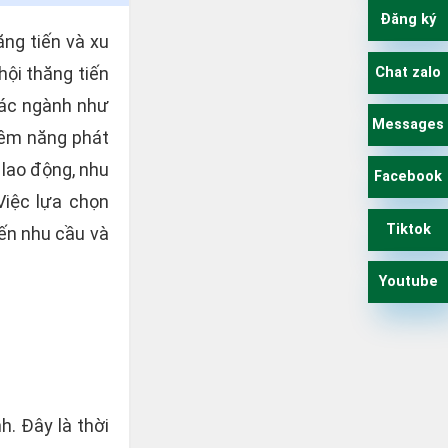
Đăng ký
ăng tiến và xu
hội thăng tiến
Chat zalo
 các ngành như
Messages
tiềm năng phát
 lao động, nhu
Facebook
Việc lựa chọn
Tiktok
đến nhu cầu và
Youtube
h. Đây là thời