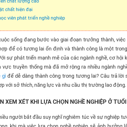
iên chất lượng cao
ật chất hiện đại
học viên phát triển nghề nghiệp
 cuộc sống đang bước vào giai đoạn trưởng thành, việc
hợp để có tương lai ổn định và thành công là một tron
Với sự phát triển mạnh mẽ của các ngành nghề, cơ hội 
nh vực truyền thống mà đã mở rộng ra nhiều ngành ngh
 gì
để dễ dàng thành công trong tương lai? Câu trả lời 
p với sở thích, năng lực và nhu cầu thị trường lao động.
N XEM XÉT KHI LỰA CHỌN NGHỀ NGHIỆP Ở TUỔI
nhiều người bắt đầu suy nghĩ nghiêm túc về sự nghiệp tươ
rọng, khi mà việc lựa chọn nghề nghiệp sẽ ảnh hưởng l