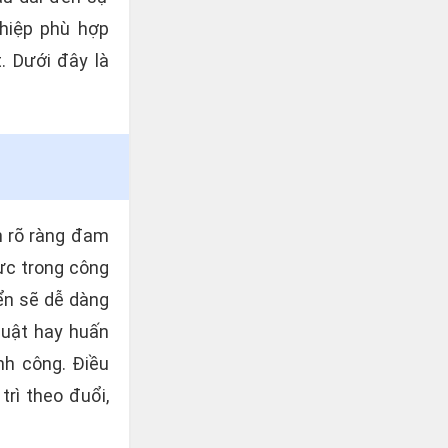
ghiệp phù hợp
. Dưới đây là
nh rõ ràng đam
lực trong công
iển sẽ dễ dàng
huật hay huấn
nh công. Điều
trì theo đuổi,