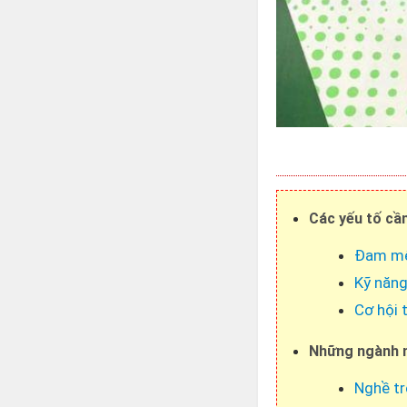
Các yếu tố cần
Đam mê 
Kỹ năng
Cơ hội 
Những ngành n
Nghề tr