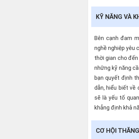
KỸ NĂNG VÀ 
Bên cạnh đam mê,
nghề nghiệp yêu c
thời gian cho đến
những kỹ năng cầ
bạn quyết định th
dẫn, hiểu biết về
sẽ là yếu tố qua
khẳng định khả n
CƠ HỘI THĂNG