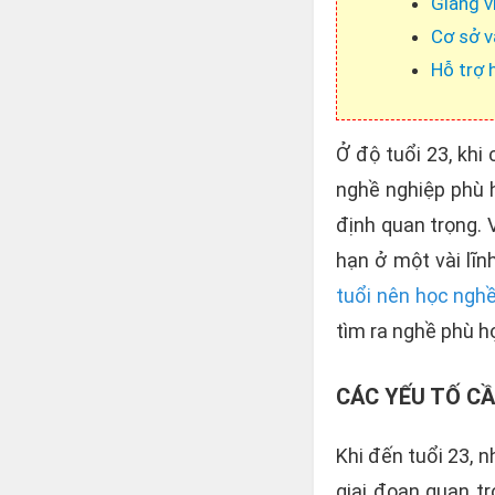
Giảng v
Cơ sở v
Hỗ trợ 
Ở độ tuổi 23, khi
nghề nghiệp phù 
định quan trọng. 
hạn ở một vài lĩ
tuổi nên học nghề
tìm ra nghề phù hợ
CÁC YẾU TỐ CẦ
Khi đến tuổi 23, 
giai đoạn quan t