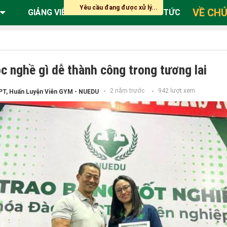
Yêu cầu đang được xử lý...
VỀ CHÚ
GIẢNG VIÊN
ĐĂNG KÝ
TIN TỨC
ọc nghề gì dễ thành công trong tương lai
2 năm trước
942 lượt xem
PT, Huấn Luyện Viên GYM - NUEDU