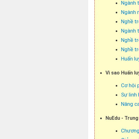
Ngành t
Ngành m
Nghề tr
Ngành t
Nghề tr
Nghề tr
Huấn lu
Vì sao Huấn lu
Cơ hội 
Sự linh
Nâng ca
NuEdu - Trung
Chương 