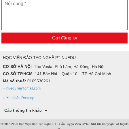
Gửi đăng ký
HỌC VIỆN ĐÀO TẠO NGHỀ PT NUEDU
CƠ SỞ HÀ NỘI
: The Vesta, Phú Lãm, Hà Đông, Hà Nội
CƠ SỞ TP.HCM
: 141 Bắc Hải – Quận 10 – TP Hồ Chí Minh
Mã số thuế:
0109536261
nuedu.vn@gmail.com
Xem bản Desktop
Các thông tin khác
© 2016-2026 Học Viện Đào Tạo Nghề PT, Huấn Luyện Viên GYM - NUEDU Copyright, All Rights