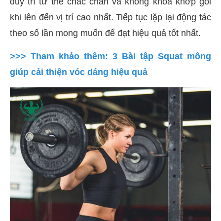
duy trì tư thế chắc chắn và không khóa khớp gối
khi lên đến vị trí cao nhất. Tiếp tục lặp lại động tác
theo số lần mong muốn để đạt hiệu quả tốt nhất.
>>> Tham khảo thêm: 3 Bài tập Squat mông
giúp cải thiện vóc dáng hiệu quả