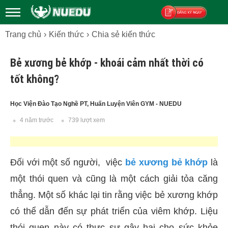
Trang chủ
Kiến thức
Chia sẻ kiến thức
Đăng ký
Bẻ xương bẻ khớp - khoái cảm nhất thời có
tốt không?
Học Viện Đào Tạo Nghề PT, Huấn Luyện Viên GYM - NUEDU
4 năm trước
739 lượt xem
Đối với một số người, việc
bẻ xương bẻ khớp
là
một thói quen và cũng là một cách giải tỏa căng
thẳng. Một số khác lại tin rằng việc bẻ xương khớp
có thể dẫn đến sự phát triển của viêm khớp. Liệu
thói quen này có thực sự gây hại cho sức khỏe