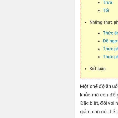
Trưa
Tối
Những thực ph
Thức ă
Đồ ngọ
Thực p
Thực p
Kết luận
Một chế độ ăn uốn
khỏe mà còn để g
Đặc biệt, đối với
giảm cân có thể g