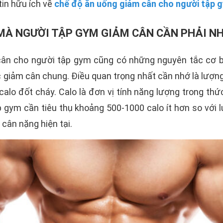
in hữu ích về
chế độ ăn uống giảm cân cho người tập 
MÀ NGƯỜI TẬP GYM GIẢM CÂN CẦN PHẢI N
ân cho người tập gym cũng có những nguyên tắc cơ 
giảm cân chung. Điều quan trọng nhất cần nhớ là lượng
 calo đốt cháy. Calo là đơn vị tính năng lượng trong thứ
 gym cần tiêu thụ khoảng 500-1000 calo ít hơn so với 
 cân nặng hiện tại.