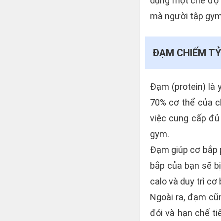
dụng một chế độ 
mà người tập gym 
ĐẠM CHIẾM TỶ
Đạm (protein) là 
70% cơ thể của ch
việc cung cấp đủ 
gym.
Đạm giúp cơ bắp p
bắp của bạn sẽ bị
calo và duy trì cơ 
Ngoài ra, đạm cũ
đói và hạn chế t