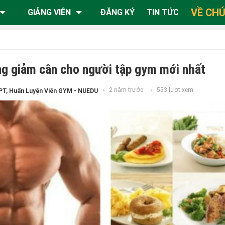
VỀ CHÚ
GIẢNG VIÊN
ĐĂNG KÝ
TIN TỨC
g giảm cân cho người tập gym mới nhất
2 năm trước
553 lượt xem
PT, Huấn Luyện Viên GYM - NUEDU