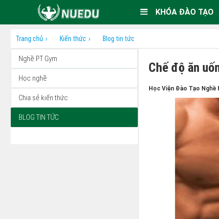
KHÓA ĐÀO TẠO
Trang chủ
Kiến thức
Blog tin tức
Nghề PT Gym
Chế độ ăn uốn
Học nghề
Học Viện Đào Tạo Nghề 
Chia sẻ kiến thức
BLOG TIN TỨC