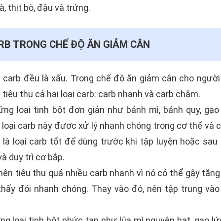
à, thịt bò, đậu và trứng.
ARB TRONG CHẾ ĐỘ ĂN GIẢM CÂN
ả carb đều là xấu. Trong chế độ ăn giảm cân cho người
tiêu thụ cả hai loại carb: carb nhanh và carb chậm.
ng loại tinh bột đơn giản như bánh mì, bánh quy, gạo 
g loại carb này được xử lý nhanh chóng trong cơ thể và
là loại carb tốt để dùng trước khi tập luyện hoặc sau
à duy trì cơ bắp.
nên tiêu thụ quá nhiều carb nhanh vì nó có thể gây tă
hấy đói nhanh chóng. Thay vào đó, nên tập trung vào 
g loại tinh bột phức tạp như lúa mì nguyên hạt, gạo lức,