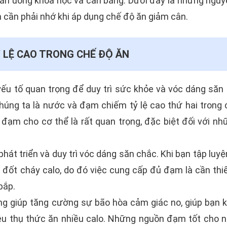
ăn uống khoa học và cân bằng. Dưới đây là những nguy
cần phải nhớ khi áp dụng chế độ ăn giảm cân.
 LỆ CAO TRONG CHẾ ĐỘ ĂN
yếu tố quan trọng để duy trì sức khỏe và vóc dáng săn
úng ta là nước và đạm chiếm tỷ lệ cao thứ hai trong c
đạm cho cơ thể là rất quan trọng, đặc biệt đối với nh
hát triển và duy trì vóc dáng săn chắc. Khi bạn tập luy
 đốt cháy calo, do đó việc cung cấp đủ đạm là cần thi
bắp.
ng giúp tăng cường sự bão hòa cảm giác no, giúp bạn 
iêu thụ thức ăn nhiều calo. Những nguồn đạm tốt cho 