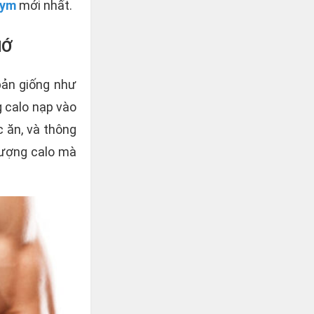
gym
mới nhất.
HỚ
bản giống như
 calo nạp vào
c ăn, và thông
lượng calo mà