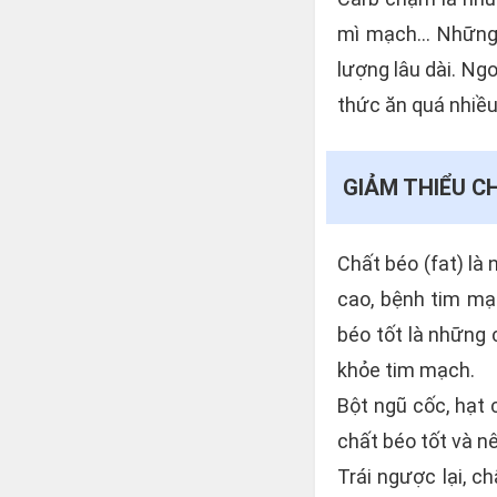
mì mạch... Những
lượng lâu dài. Ng
thức ăn quá nhiều
GIẢM THIỂU C
Chất béo (fat) là
cao, bệnh tim mạ
béo tốt là những 
khỏe tim mạch.
Bột ngũ cốc, hạt c
chất béo tốt và 
Trái ngược lại, c