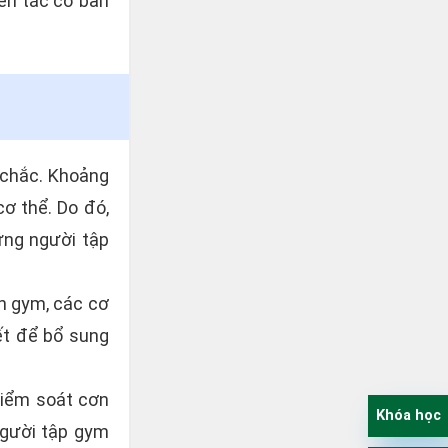
ên tắc cơ bản
 chắc. Khoảng
ơ thể. Do đó,
ững người tập
ện gym, các cơ
ết để bổ sung
kiểm soát cơn
Khóa học
người tập gym