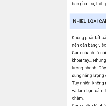
bao gồm cá, thịt g
NHIỀU LOẠI C
Không phải tất c
nên cân bằng việc 
Carb nhanh là nhữ
khoai tây... Nhữn
lượng nhanh. Đây 
sung năng lượng v
Tuy nhiên, không 
và làm bạn cảm t
chậm.
Carb chậm là nhữn