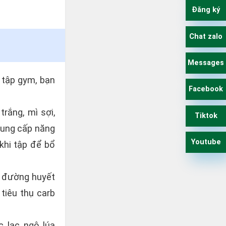
Đăng ký
Chat zalo
Messages
 tập gym, bạn
Facebook
trắng, mì sợi,
Tiktok
 cung cấp năng
Youtube
 khi tập để bổ
ng đường huyết
tiêu thụ carb
 lạc, ngô, lúa