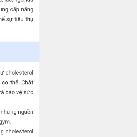
cung cấp năng
hế sự tiêu thụ
hư cholesterol
 cơ thể. Chất
và bảo vệ sức
là những nguồn
 gym.
ng cholesterol