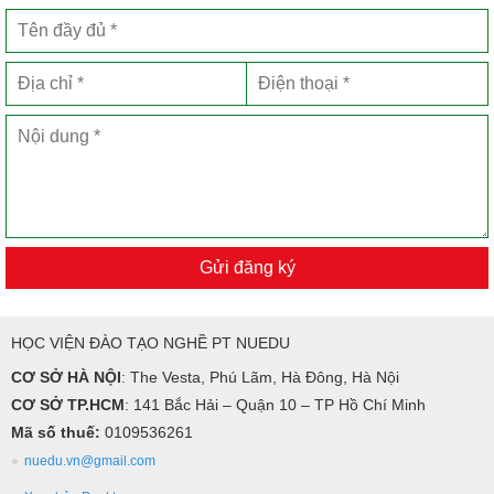
Gửi đăng ký
HỌC VIỆN ĐÀO TẠO NGHỀ PT NUEDU
CƠ SỞ HÀ NỘI
: The Vesta, Phú Lãm, Hà Đông, Hà Nội
CƠ SỞ TP.HCM
: 141 Bắc Hải – Quận 10 – TP Hồ Chí Minh
Mã số thuế:
0109536261
nuedu.vn@gmail.com