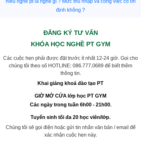
hiểu nghề pt là nghề gì ? Mức thu nhập và công việc có ổn
định không ?
ĐĂNG KÝ TƯ VẤN
KHÓA HỌC NGHỀ PT GYM
Các cuộc hẹn phải được đặt trước ít nhất 12-24 giờ. Gọi cho
chúng tôi theo số HOTLINE:
086.777.0689
để biết thêm
thông tin.
Khai giảng khoá đào tạo PT
GIỜ MỞ CỬA lớp học PT GYM
Các ngày trong tuần 6h00 - 21h00.
Tuyển sinh tối đa 20 học viên/lớp.
Chúng tôi sẽ gọi điện hoặc gửi tin nhắn văn bản / email để
xác nhận cuộc hẹn này.