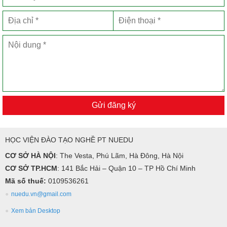
Gửi đăng ký
HỌC VIỆN ĐÀO TẠO NGHỀ PT NUEDU
CƠ SỞ HÀ NỘI
: The Vesta, Phú Lãm, Hà Đông, Hà Nội
CƠ SỞ TP.HCM
: 141 Bắc Hải – Quận 10 – TP Hồ Chí Minh
Mã số thuế:
0109536261
nuedu.vn@gmail.com
Xem bản Desktop