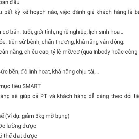
 ban đầu
u bất kỳ kế hoạch nào, việc đánh giá khách hàng là 
cơ bản: tuổi, giới tính, nghề nghiệp, lịch sinh hoạt.
ỏe: tiền sử bệnh, chấn thương, khả năng vận động.
 cân nặng, chiều cao, tỷ lệ mỡ/cơ (qua Inbody hoặc côn
ức bền, độ linh hoạt, khả năng chịu tải,...
 mục tiêu SMART
ràng sẽ giúp cả PT và khách hàng dễ dàng theo dõi ti
hể (Ví dụ: giảm 3kg mỡ bụng)
Đo lường được
Có thể đạt được