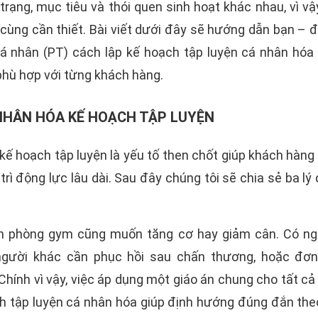
trạng, mục tiêu và thói quen sinh hoạt khác nhau, vì v
ô cùng cần thiết. Bài viết dưới đây sẽ hướng dẫn bạn – đ
cá nhân (PT) cách lập kế hoạch tập luyện cá nhân hóa
phù hợp với từng khách hàng.
 NHÂN HÓA KẾ HOẠCH TẬP LUYỆN
kế hoạch tập luyện là yếu tố then chốt giúp khách hàn
trì động lực lâu dài. Sau đây chúng tôi sẽ chia sẻ ba lý
ến phòng gym cũng muốn tăng cơ hay giảm cân. Có ng
người khác cần phục hồi sau chấn thương, hoặc đơn
hính vì vậy, việc áp dụng một giáo án chung cho tất cả
ch tập luyện cá nhân hóa giúp định hướng đúng đắn the