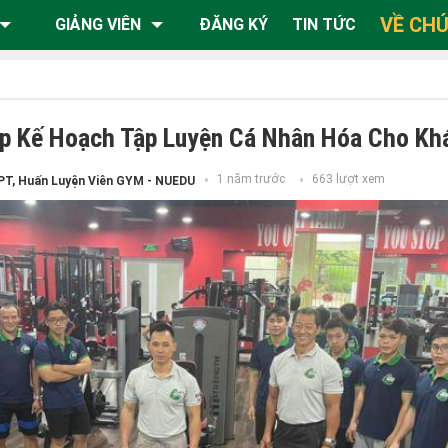
VỀ CHÚ
GIẢNG VIÊN
ĐĂNG KÝ
TIN TỨC
p Kế Hoạch Tập Luyện Cá Nhân Hóa Cho Kh
1 năm trước
663 lượt xem
PT, Huấn Luyện Viên GYM - NUEDU