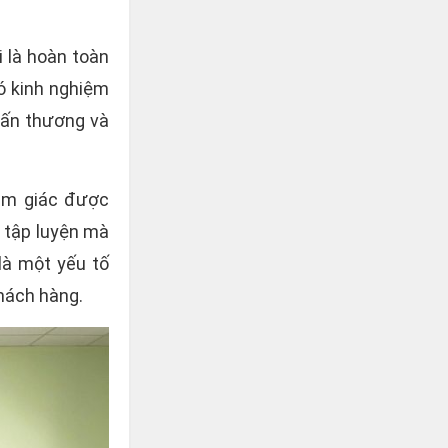
i là hoàn toàn
ó kinh nghiệm
hấn thương và
ảm giác được
c tập luyện mà
là một yếu tố
hách hàng.