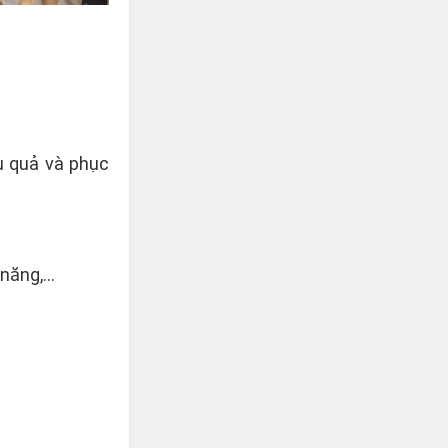
ệu quả và phục
ăng,...