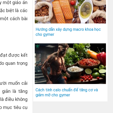
ậy một giáo án
ặc biệt là các
 một cách bài
Hướng dẫn xây dựng macro khoa học
cho gymer
g đạt được kết
 do quan trọng
ười muốn cải
Cách tính calo chuẩn để tăng cơ và
 giản là tăng
giảm mỡ cho gymer
 là điều không
o mục tiêu cụ