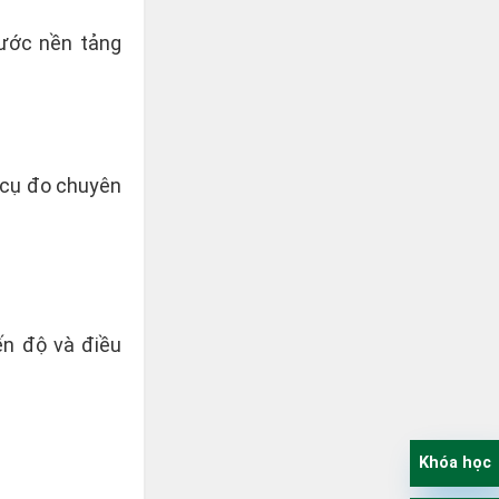
bước nền tảng
g cụ đo chuyên
ến độ và điều
Khóa học