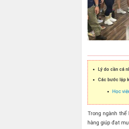
Lý do cần cá n
Các bước lập 
Học việ
Trong ngành thể 
hàng giúp đạt mục