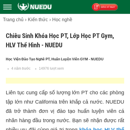
Trang chủ
Kiến thức
Học nghề
Đăng ký
Chiêu Sinh Khóa Học PT, Lớp Học PT Gym,
HLV Thể Hình - NUEDU
Học Viện Đào Tạo Nghề PT, Huấn Luyện Viên GYM - NUEDU
4 năm trước
14976 lượt xem
Liên tục cung cấp số lượng lớn PT cho các phòng
tập lớn như California trên khắp cả nước. NUEDU
đã trở thành đơn vị đào tạo huấn luyện viên cá
nhân hàng đầu trong nước. Bạn sẽ nhận được rất
nhiều ưu đãi cùng giá trị trong
khóa học HLV thể