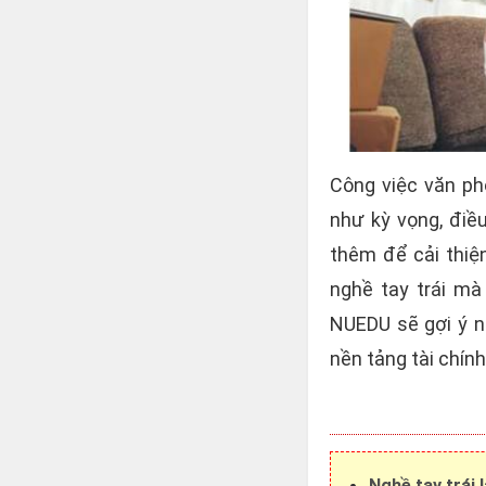
Công việc văn p
như kỳ vọng, điề
thêm để cải thiệ
nghề tay trái mà
NUEDU sẽ gợi ý n
nền tảng tài chín
Nghề tay trái l