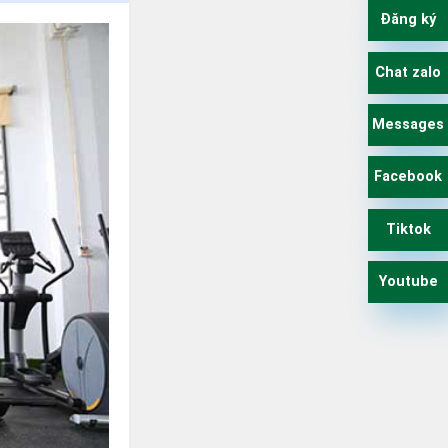
Đăng ký
Chat zalo
Messages
Facebook
Tiktok
Youtube