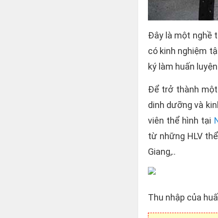
Đây là một nghề t
có kinh nghiệm tậ
ký làm huấn luyện
Để trở thành một 
dinh dưỡng và kin
viên thể hình tại
từ những HLV thể
Giang,..
Thu nhập của huấn