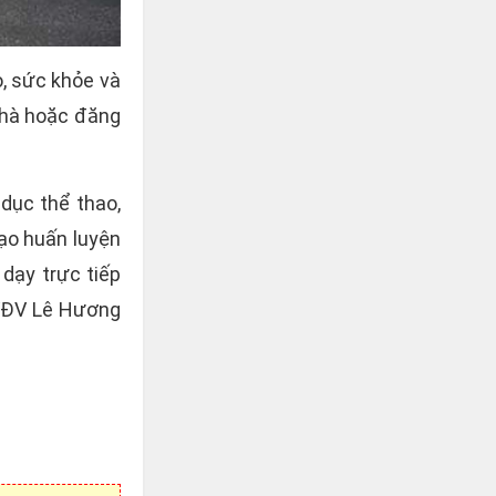
o, sức khỏe và
 nhà hoặc đăng
 dục thể thao,
tạo huấn luyện
 dạy trực tiếp
 VĐV Lê Hương