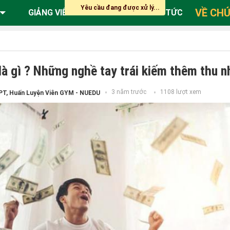
Yêu cầu đang được xử lý...
VỀ CHÚ
GIẢNG VIÊN
ĐĂNG KÝ
TIN TỨC
 là gì ? Những nghề tay trái kiếm thêm thu 
3 năm trước
1108 lượt xem
PT, Huấn Luyện Viên GYM - NUEDU