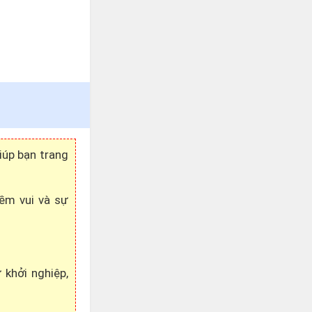
iúp bạn trang
ềm vui và sự
 khởi nghiệp,