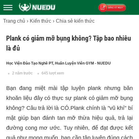
Trang chủ
Kiến thức
Chia sẻ kiến thức
Đăng ký
Plank có giảm mỡ bụng không? Tập bao nhiêu
là đủ
Học Viện Đào Tạo Nghề PT, Huấn Luyện Viên GYM - NUEDU
2 năm trước
645 lượt xem
Bạn đang miệt mài tập luyện plank nhưng băn
khoăn liệu đây có thực sự plank có giảm mỡ bụng
không? Câu trả lời là CÓ.Plank chính là "vũ khí" bí
mật giúp bạn đánh tan mỡ thừa hiệu quả, trả lại
đường cong mơ ước. Tuy nhiên, để đạt được kết
quả như mong muốn, bạn cần tập luyện đúng cách