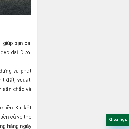
ỉ giúp bạn cải
dẻo dai. Dưới
 dựng và phát
ít đất, squat,
n săn chắc và
c bền. Khi kết
 bền cả về thể
Khóa học
động hàng ngày