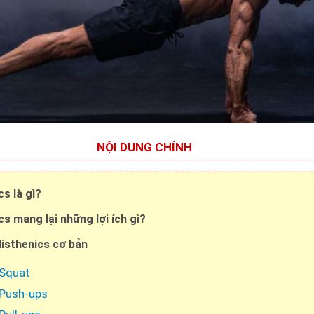
NỘI DUNG CHÍNH
cs là gì?
cs mang lại những lợi ích gì?
listhenics cơ bản
 Squat
 Push-ups