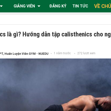
VỀ CHÚ
GIẢNG VIÊN
ĐĂNG KÝ
TIN TỨC
ics là gì? Hướng dẫn tập calisthenics cho n
1 năm trước
272 lượt xem
PT, Huấn Luyện Viên GYM - NUEDU