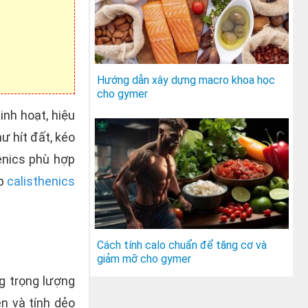
Hướng dẫn xây dựng macro khoa học
cho gymer
inh hoạt, hiệu
ư hít đất, kéo
enics phù hợp
ập
calisthenics
Cách tính calo chuẩn để tăng cơ và
giảm mỡ cho gymer
g trọng lượng
n và tính dẻo