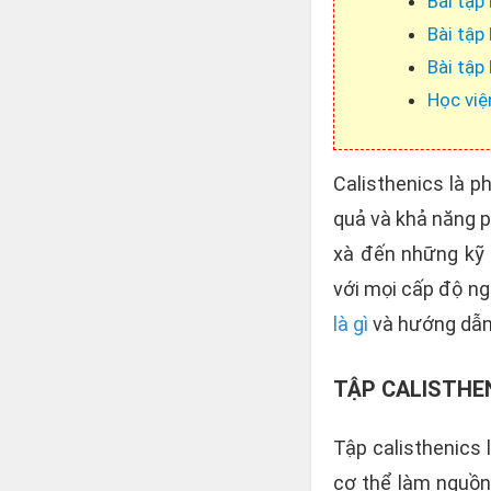
Bài tập 
Bài tập
Bài tập
Học việ
Calisthenics là p
quả và khả năng p
xà đến những kỹ 
với mọi cấp độ ng
là gì
và hướng dẫn 
TẬP CALISTHEN
Tập calisthenics
cơ thể làm nguồn 