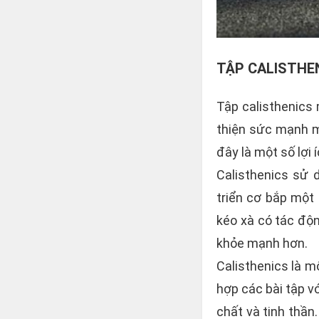
TẬP CALISTHEN
Tập calisthenics m
thiện sức mạnh m
đây là một số lợi
Calisthenics sử 
triển cơ bắp một 
kéo xà có tác độn
khỏe mạnh hơn.
Calisthenics là m
hợp các bài tập vớ
chất và tinh thần