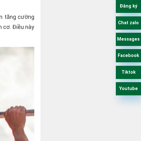
Đăng ký
bạn tăng cường
Chat zalo
m cơ. Điều này
Messages
Facebook
Tiktok
Youtube