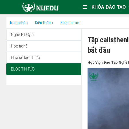
KHÓA ĐÀO TẠO
Trang chủ
Kiến thức
Blog tin tức
Nghề PT Gym
Tập calisthen
Học nghề
bắt đầu
Chia sẻ kiến thức
Học Viện Đào Tạo Nghề 
BLOG TIN TỨC