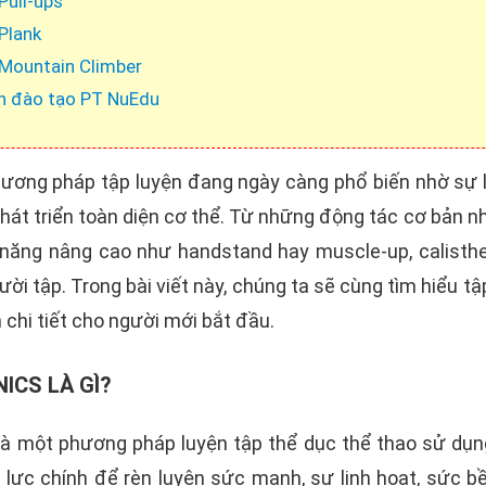
Pull-ups
 Plank
 Mountain Climber
n đào tạo PT NuEdu
hương pháp tập luyện đang ngày càng phổ biến nhờ sự l
hát triển toàn diện cơ thể. Từ những động tác cơ bản nh
năng nâng cao như handstand hay muscle-up, calisth
ười tập. Trong bài viết này, chúng ta sẽ cùng tìm hiểu t
chi tiết cho người mới bắt đầu.
ICS LÀ GÌ?
 là một phương pháp luyện tập thể dục thể thao sử dụn
lực chính để rèn luyện sức mạnh, sự linh hoạt, sức bề