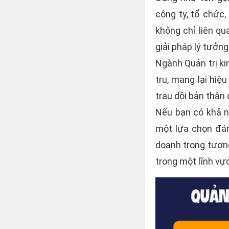
công ty, tổ chức
không chỉ liên q
giải pháp lý tưởn
Ngành Quản trị ki
tru, mang lại hi
trau dồi bản thân
Nếu bạn có khả n
một lựa chọn đá
doanh trong tương
trong một lĩnh vự