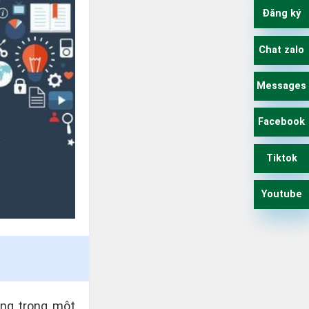
Đăng ký
Chat zalo
Messages
Facebook
Tiktok
Youtube
ộng trong một