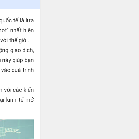
uốc tế là lựa
ot" nhất hiện
ới thế giới.
ng giao dịch,
u này giúp bạn
 vào quá trình
n với các kiến
ại kinh tế mở