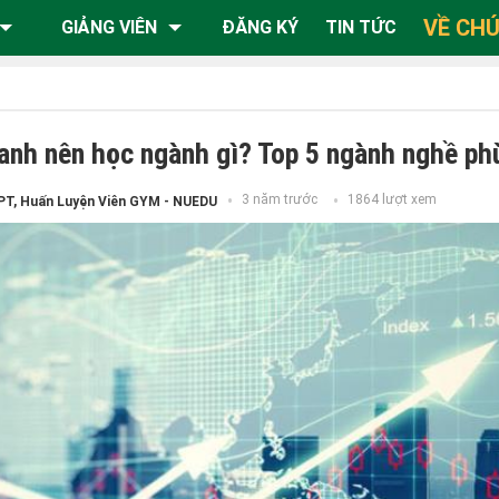
VỀ CHÚ
GIẢNG VIÊN
ĐĂNG KÝ
TIN TỨC
anh nên học ngành gì? Top 5 ngành nghề ph
3 năm trước
1864 lượt xem
PT, Huấn Luyện Viên GYM - NUEDU