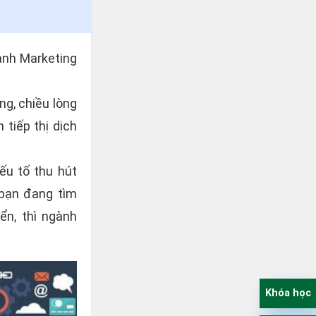
ành Marketing
g, chiều lòng
tiếp thị dịch
ếu tố thu hút
 bạn đang tìm
ển, thì ngành
Khóa học