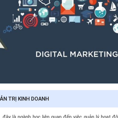
UẢN TRỊ KINH DOANH
, đây là ngành học liên quan đến việc quản lý hoạt đ