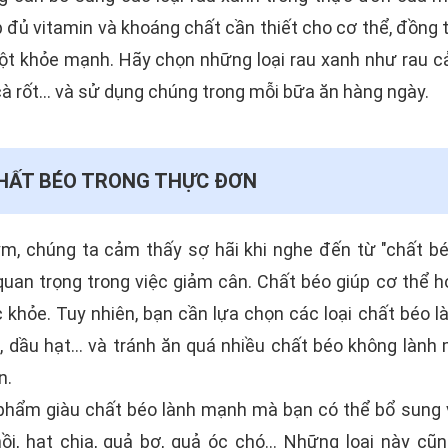
 đủ vitamin và khoáng chất cần thiết cho cơ thể, đồng 
t khỏe mạnh. Hãy chọn những loại rau xanh như rau cải
cà rốt... và sử dụng chúng trong mỗi bữa ăn hàng ngày.
CHẤT BÉO TRONG THỰC ĐƠN
gym, chúng ta cảm thấy sợ hãi khi nghe đến từ "chất bé
uan trọng trong việc giảm cân. Chất béo giúp cơ thể h
c khỏe. Tuy nhiên, bạn cần lựa chọn các loại chất béo
a, dầu hạt... và tránh ăn quá nhiều chất béo không làn
n.
 phẩm giàu chất béo lành mạnh mà bạn có thể bổ sung
ồi, hạt chia, quả bơ, quả óc chó... Những loại này cũ