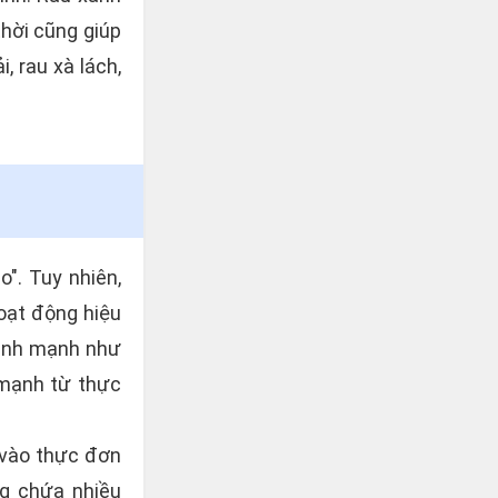
thời cũng giúp
, rau xà lách,
o". Tuy nhiên,
oạt động hiệu
 lành mạnh như
h mạnh từ thực
 vào thực đơn
ng chứa nhiều