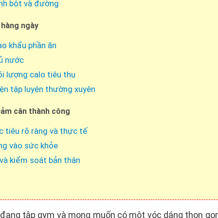
nh bột và đường
ì hàng ngày
ào khẩu phần ăn
ủ nước
i lượng calo tiêu thụ
ện tập luyện thường xuyên
iảm cân thành công
 tiêu rõ ràng và thực tế
ng vào sức khỏe
ì và kiểm soát bản thân
i đang tập gym và mong muốn có một vóc dáng thon gọn