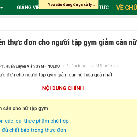
Yêu cầu đang được xử lý...
VỀ CHÚ
GIẢNG VIÊN
ĐĂNG KÝ
TIN TỨC
ên thực đơn cho người tập gym giảm cân nữ
2 năm trước
415 lượt xem
PT, Huấn Luyện Viên GYM - NUEDU
NỘI DUNG CHÍNH
 cân cho nữ tập gym
n các loại thực phẩm phù hợp
 đủ chất béo trong thực đơn