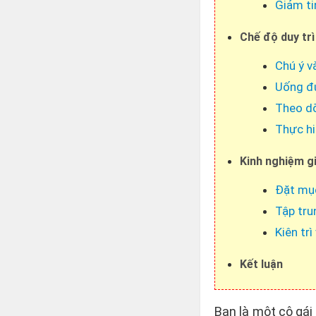
Giảm ti
Chế độ duy tr
Chú ý v
Uống đ
Theo dõ
Thực hi
Kinh nghiệm g
Đặt mục
Tập tru
Kiên tr
Kết luận
Bạn là một cô gá