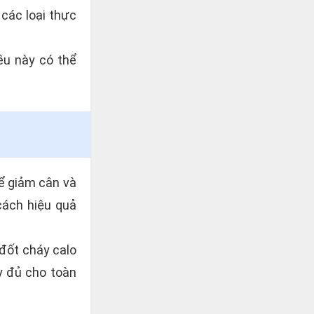
 các loại thực
ều này có thể
hể giảm cân và
cách hiệu quả
 đốt cháy calo
y đủ cho toàn