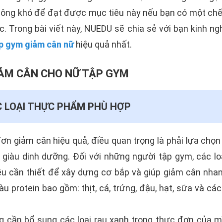
ông khó để đạt được mục tiêu này nếu bạn có một ch
c. Trong bài viết này, NUEDU sẽ chia sẻ với bạn kinh n
p gym giảm cân nữ
hiệu quả nhất.
ẢM CÂN CHO NỮ TẬP GYM
 LOẠI THỰC PHẨM PHÙ HỢP
n giảm cân hiệu quả, điều quan trọng là phải lựa chọn
giàu dinh dưỡng. Đối với những người tập gym, các l
iều cần thiết để xây dựng cơ bắp và giúp giảm cân nha
àu protein bao gồm: thịt, cá, trứng, đậu, hạt, sữa và c
ng cần bổ sung các loại rau xanh trong thực đơn của m