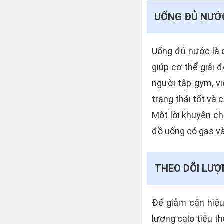
UỐNG ĐỦ NƯỚ
Uống đủ nước là đ
giúp cơ thể giải 
người tập gym, v
trạng thái tốt và 
Một lời khuyên ch
đồ uống có gas v
THEO DÕI LƯỢ
Để giảm cân hiệu
lượng calo tiêu t