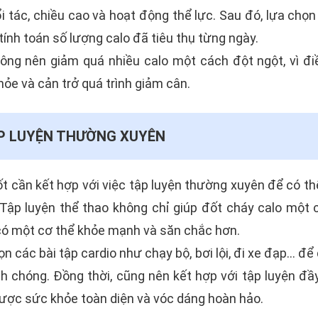
i tác, chiều cao và hoạt động thể lực. Sau đó, lựa chọn
ính toán số lượng calo đã tiêu thụ từng ngày.
hông nên giảm quá nhiều calo một cách đột ngột, vì đi
hỏe và cản trở quá trình giảm cân.
ẬP LUYỆN THƯỜNG XUYÊN
t cần kết hợp với việc tập luyện thường xuyên để có t
 Tập luyện thể thao không chỉ giúp đốt cháy calo một 
có một cơ thể khỏe mạnh và săn chắc hơn.
n các bài tập cardio như chạy bộ, bơi lội, đi xe đạp... để
h chóng. Đồng thời, cũng nên kết hợp với tập luyện đầ
ược sức khỏe toàn diện và vóc dáng hoàn hảo.