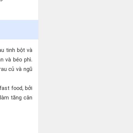
u tinh bột và
n và béo phì.
rau củ và ngũ
ast food, bởi
 làm tăng cân