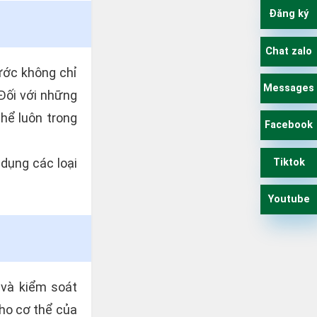
Đăng ký
Chat zalo
ước không chỉ
Messages
 Đối với những
hể luôn trong
Facebook
 dụng các loại
Tiktok
Youtube
 và kiểm soát
cho cơ thể của