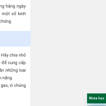
ống hàng ngày
à một số kinh
chóng.
. Hãy chia nhỏ
a để cung cấp
ăn những loại
n nặng.
gas, vì chúng
Khóa học