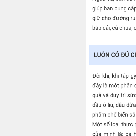
giúp bạn cung cấp
giữ cho đường ruộ
bắp cải, cà chua, 
LUÔN CÓ ĐỦ 
Đôi khi, khi tập 
đây là một phần q
quả và duy trì sứ
dầu ô liu, dầu dừ
phẩm chế biến sẵ
Một số loại thực
của mình là: cá h