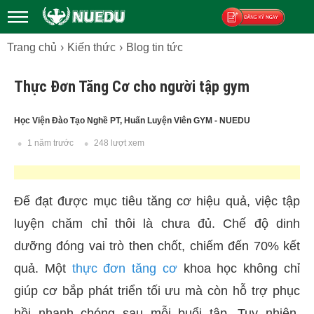
Trang chủ
Kiến thức
Blog tin tức
Đăng ký
Thực Đơn Tăng Cơ cho người tập gym
Học Viện Đào Tạo Nghề PT, Huấn Luyện Viên GYM - NUEDU
1 năm trước
248 lượt xem
Để đạt được mục tiêu tăng cơ hiệu quả, việc tập
luyện chăm chỉ thôi là chưa đủ. Chế độ dinh
dưỡng đóng vai trò then chốt, chiếm đến 70% kết
quả. Một
thực đơn tăng cơ
khoa học không chỉ
giúp cơ bắp phát triển tối ưu mà còn hỗ trợ phục
hồi nhanh chóng sau mỗi buổi tập. Tuy nhiên,