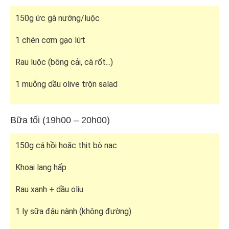
150g ức gà nướng/luộc
1 chén cơm gạo lứt
Rau luộc (bông cải, cà rốt...)
1 muỗng dầu olive trộn salad
Bữa tối (19h00 – 20h00)
150g cá hồi hoặc thịt bò nạc
Khoai lang hấp
Rau xanh + dầu oliu
1 ly sữa đậu nành (không đường)