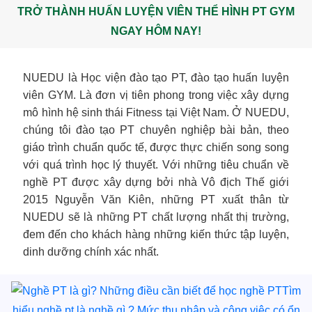
TRỞ THÀNH HUẤN LUYỆN VIÊN THỂ HÌNH PT GYM
NGAY HÔM NAY!
NUEDU là Học viện đào tạo PT, đào tạo huấn luyện
viên GYM. Là đơn vị tiên phong trong việc xây dựng
mô hình hệ sinh thái Fitness tại Việt Nam. Ở NUEDU,
chúng tôi đào tạo PT chuyên nghiệp bài bản, theo
giáo trình chuẩn quốc tế, được thực chiến song song
với quá trình học lý thuyết. Với những tiêu chuẩn về
nghề PT được xây dựng bởi nhà Vô địch Thế giới
2015 Nguyễn Văn Kiên, những PT xuất thân từ
NUEDU sẽ là những PT chất lượng nhất thị trường,
đem đến cho khách hàng những kiến thức tập luyện,
dinh dưỡng chính xác nhất.
Tìm
hiểu nghề pt là nghề gì ? Mức thu nhập và công việc có ổn