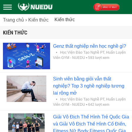
Kiến thức
Trang chủ
Kiến thức
Đăng ký
KIẾN THỨC
Genz thất nghiệp nên học nghề gì?
Học Viện Đào Tạo Nghề PT, Huấn Luyện
Viên GYM - NUEDU
• 593 lượt xem
Sinh viên bằng giỏi vẫn thất
nghiệp? Top 3 nghề nghiệp tương
lai rộng mở
Học Viện Đào Tạo Nghề PT, Huấn Luyện
Viên GYM - NUEDU
• 642 lượt xem
Giải Vô Địch Thể Hình Trẻ Quốc Gia
và Giải Vô Địch Thể Hình Cổ Điển,
Fitness,Nữ Body Fitness Quốc Gia